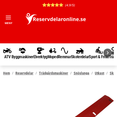
(4.9/5)
MENY
ATV
Byggmaskiner
Elverktyg
Moped
Remmar
Skoterdelar
Sport & Fritid
Träd
Hem
Reservdelar
Trädgårdsmaskiner
Snöslunga
Utkast
Skra