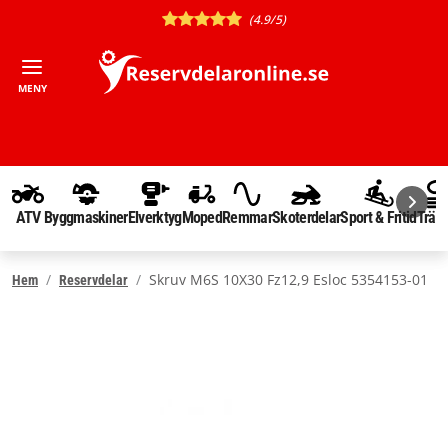
(4.9/5)
MENY
ATV
Byggmaskiner
Elverktyg
Moped
Remmar
Skoterdelar
Sport & Fritid
Träd
Skruv M6S 10X30 Fz12,9 Esloc 5354153-01
Hem
Reservdelar