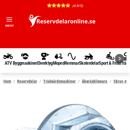
(4.9/5)
MENY
ATV
Byggmaskiner
Elverktyg
Moped
Remmar
Skoterdelar
Sport & Fritid
Träd
Hem
Reservdelar
Trädgårdsmaskiner
Åkgräsklippare
Skruv, mut