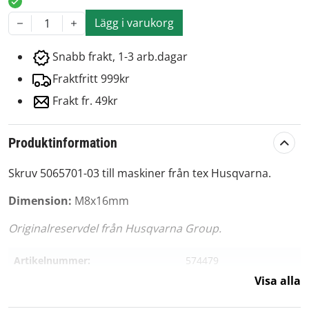
Lägg i varukorg
1
Snabb frakt, 1-3 arb.dagar
Fraktfritt 999kr
Frakt fr. 49kr
Produktinformation
Skruv 5065701-03 till maskiner från tex Husqvarna.
Dimension:
M8x16mm
Originalreservdel från Husqvarna Group.
Artikelnummer:
574479
Visa alla
Passar märke:
Husqvarna