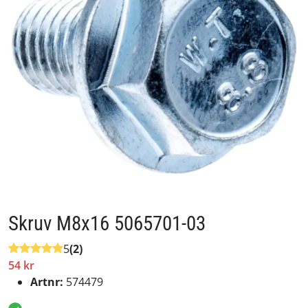
Skruv M8x16 5065701-03
5
(2)
54 kr
Artnr:
574479