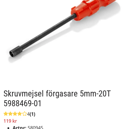
Skruvmejsel förgasare 5mm-20T
5988469-01
4
(1)
119 kr
Artnr:
580945