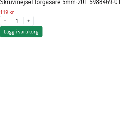
Skruvmejsel förgasare 5mm-20T 5988469-01
119 kr
1
Lägg i varukorg