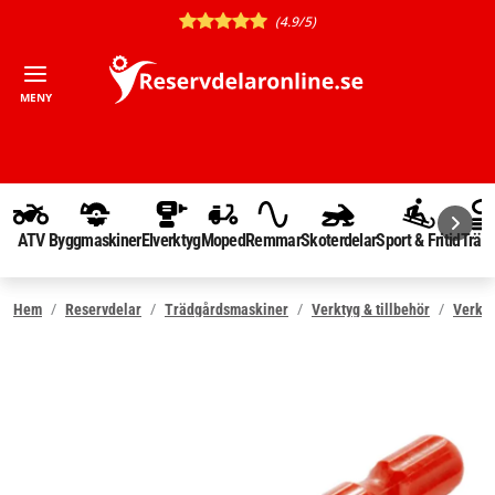
(4.9/5)
MENY
ATV
Byggmaskiner
Elverktyg
Moped
Remmar
Skoterdelar
Sport & Fritid
Träd
Hem
Reservdelar
Trädgårdsmaskiner
Verktyg & tillbehör
Verkty