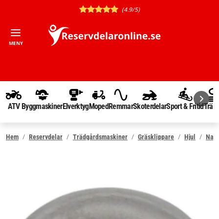
(4.9/5)
MENY
ATV
Byggmaskiner
Elverktyg
Moped
Remmar
Skoterdelar
Sport & Fritid
Träd
Hem
Reservdelar
Trädgårdsmaskiner
Gräsklippare
Hjul
Navk