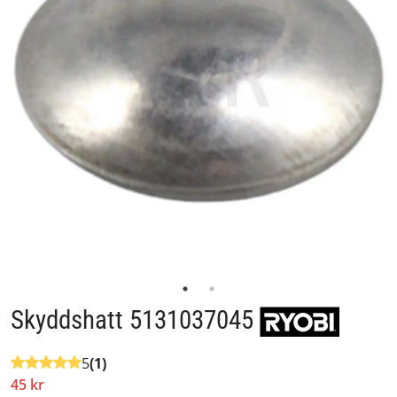
Skyddshatt 5131037045
5
(1)
45 kr