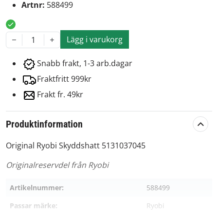
Artnr:
588499
Lägg i varukorg
1
Snabb frakt, 1-3 arb.dagar
Fraktfritt 999kr
Frakt fr. 49kr
Produktinformation
Original Ryobi Skyddshatt 5131037045
Originalreservdel från Ryobi
Artikelnummer:
588499
Passar märke:
Ryobi