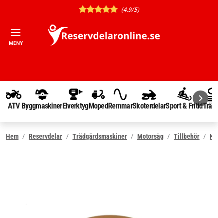
(4.9/5)
MENY
ATV
Byggmaskiner
Elverktyg
Moped
Remmar
Skoterdelar
Sport & Fritid
Träd
Hem
Reservdelar
Trädgårdsmaskiner
Motorsåg
Tillbehör
Ke