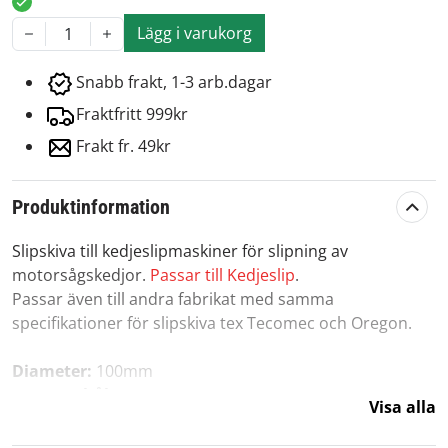
Lägg i varukorg
1
Snabb frakt, 1-3 arb.dagar
Fraktfritt 999kr
Frakt fr. 49kr
Produktinformation
Slipskiva till kedjeslipmaskiner för slipning av
motorsågskedjor.
Passar till Kedjeslip
.
Passar även till andra fabrikat med samma
specifikationer för slipskiva tex Tecomec och Oregon.
Diameter:
100mm
Centrumhål
: 22mm
Visa alla
Tjocklek:
4,7mm