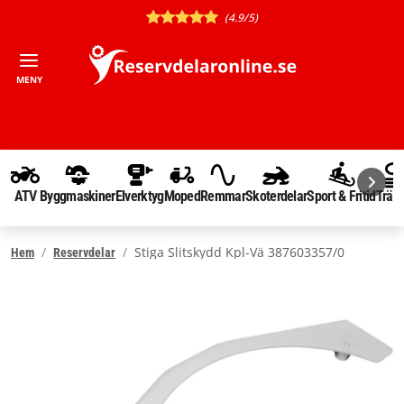
(4.9/5)
MENY
ATV
Byggmaskiner
Elverktyg
Moped
Remmar
Skoterdelar
Sport & Fritid
Träd
Stiga Slitskydd Kpl-Vä 387603357/0
Hem
Reservdelar