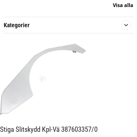
Visa alla
En originalreservdel från Stiga.
Artikelnummer:
587665
Kategorier
Passar märke:
Stiga
Stiga Slitskydd Kpl-Vä 387603357/0