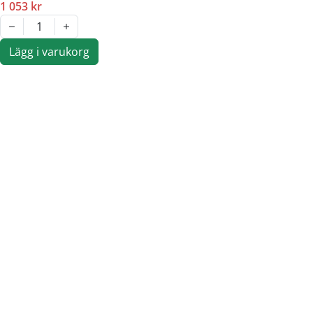
1 053 kr
1
Lägg i varukorg