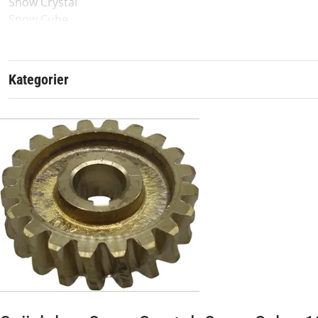
Snow Crystal
Snow Cube
Alpina
AS56
Kategorier
AS62
Originalreservdel från Stiga
Artikelnummer:
Passar märke: