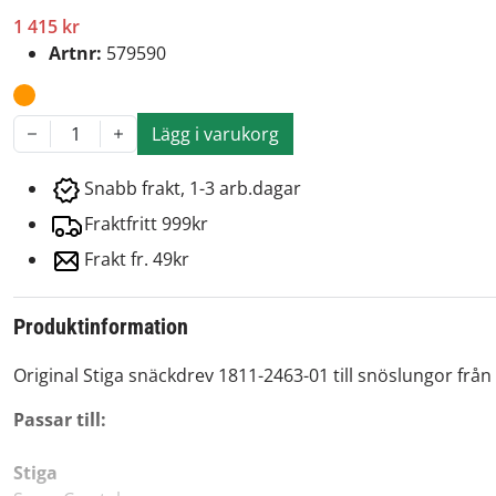
1 415 kr
Artnr:
579590
Lägg i varukorg
1
Snabb frakt, 1-3 arb.dagar
Fraktfritt 999kr
Frakt fr. 49kr
Produktinformation
Original Stiga snäckdrev 1811-2463-01 till snöslungor från 
Passar till:
Stiga