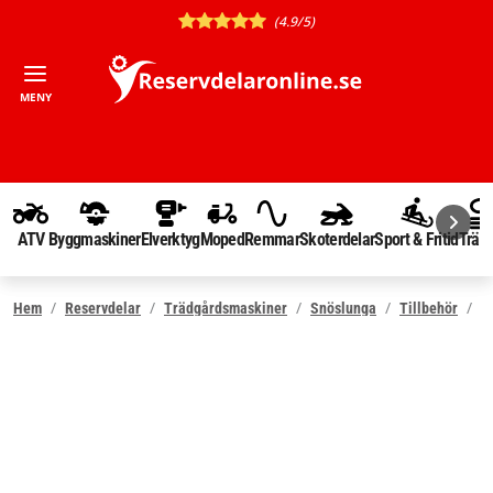
(4.9/5)
MENY
ATV
Byggmaskiner
Elverktyg
Moped
Remmar
Skoterdelar
Sport & Fritid
Träd
Hem
Reservdelar
Trädgårdsmaskiner
Snöslunga
Tillbehör
S