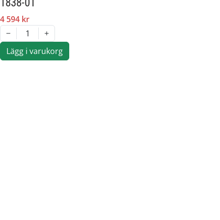
1838-01
4 594 kr
1
Lägg i varukorg