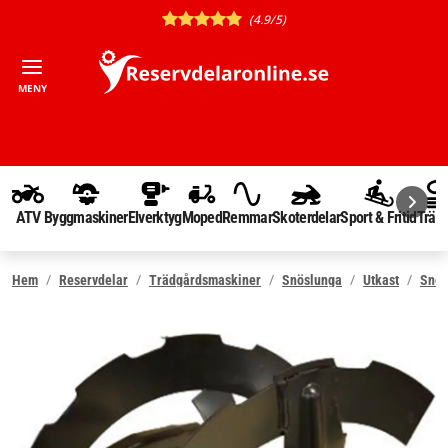
(4.9/5)
MENY
ATV
Byggmaskiner
Elverktyg
Moped
Remmar
Skoterdelar
Sport & Fritid
Träd
Hem
Reservdelar
Trädgårdsmaskiner
Snöslunga
Utkast
Snös