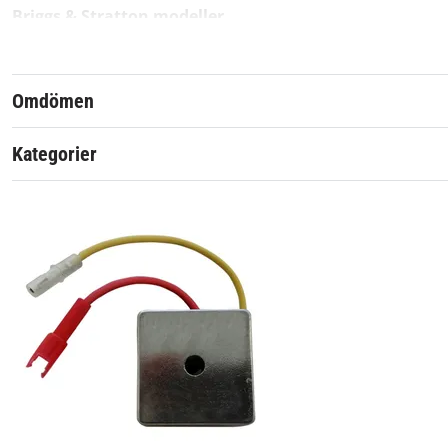
Briggs & Stratton modeller
256400
28B700
28B700
Omdömen
Eftermarknadsprodukt av hög kvalité.
Kategorier
Artikelnummer:
Passar märke: