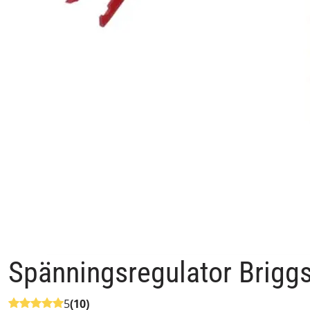
Spänningsregulator Brigg
5
(10)