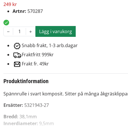
249 kr
Artnr:
570287
Lägg i varukorg
1
Snabb frakt, 1-3 arb.dagar
Fraktfritt 999kr
Frakt fr. 49kr
Produktinformation
Spännrulle i svart komposit. Sitter på många åkgräsklipp
Ersätter:
5321943-27
Bredd:
38,1mm
Innerdiameter:
9,5mm