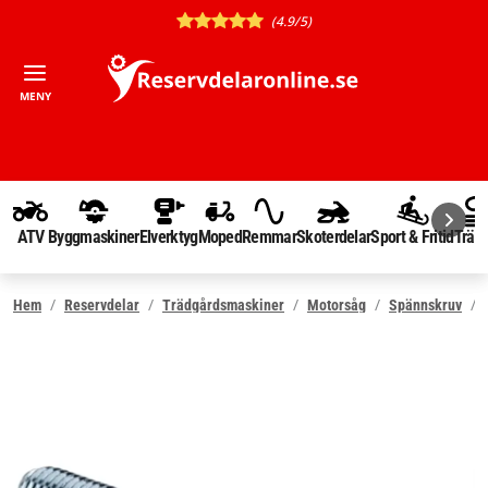
(4.9/5)
MENY
ATV
Byggmaskiner
Elverktyg
Moped
Remmar
Skoterdelar
Sport & Fritid
Träd
Hem
Reservdelar
Trädgårdsmaskiner
Motorsåg
Spännskruv