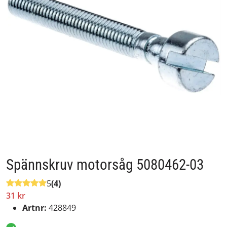
Spännskruv motorsåg 5080462-03
5
(4)
31 kr
Artnr:
428849