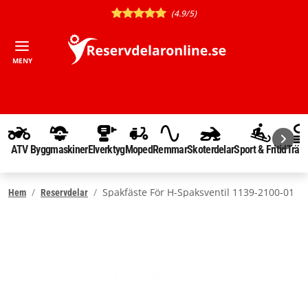
(4.9/5)
MENY
ATV
Byggmaskiner
Elverktyg
Moped
Remmar
Skoterdelar
Sport & Fritid
Träd
Spakfäste För H-Spaksventil 1139-2100-01
Hem
Reservdelar