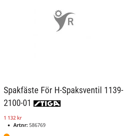
Spakfäste För H-Spaksventil 1139-
2100-01
1 132 kr
Artnr:
586769