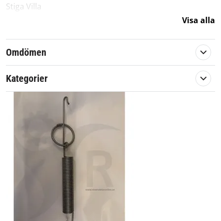
Stiga Villa
Visa alla
Originalreservdel från Stiga
Artikelnummer:
569090
Omdömen
Passar märke:
Stiga
Kategorier