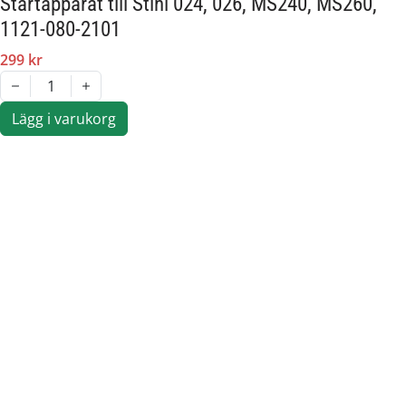
Startapparat till Stihl 024, 026, MS240, MS260,
1121-080-2101
299 kr
1
Lägg i varukorg