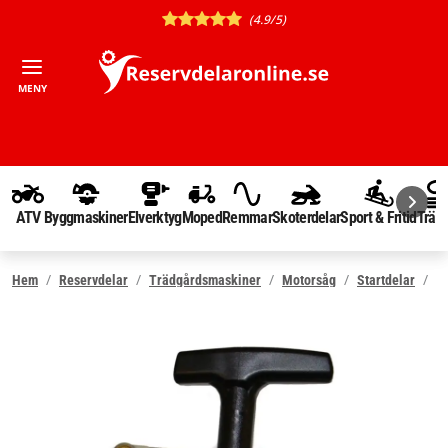
(4.9/5)
MENY
ATV
Byggmaskiner
Elverktyg
Moped
Remmar
Skoterdelar
Sport & Fritid
Träd
Hem
Reservdelar
Trädgårdsmaskiner
Motorsåg
Startdelar
St