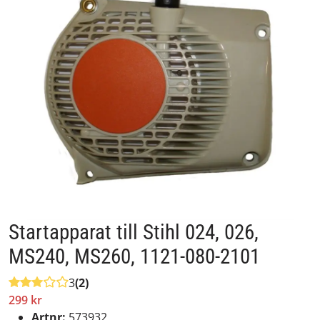
Startapparat till Stihl 024, 026,
MS240, MS260, 1121-080-2101
3
(2)
299 kr
Artnr:
573932