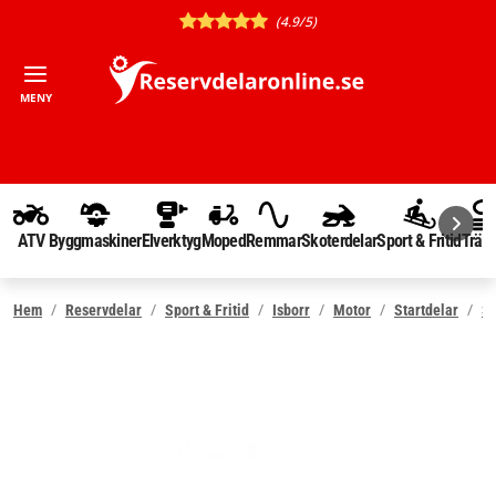
(4.9/5)
MENY
ATV
Byggmaskiner
Elverktyg
Moped
Remmar
Skoterdelar
Sport & Fritid
Träd
Hem
Reservdelar
Sport & Fritid
Isborr
Motor
Startdelar
St