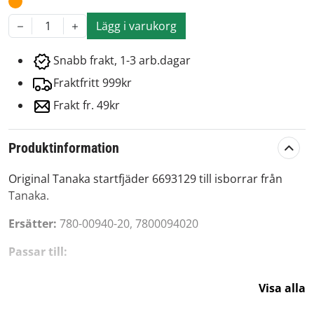
Lägg i varukorg
1
Snabb frakt, 1-3 arb.dagar
Fraktfritt 999kr
Frakt fr. 49kr
Produktinformation
Original Tanaka startfjäder 6693129 till isborrar från
Tanaka.
Ersätter:
780-00940-20, 7800094020
Passar till:
Tanaka
Visa alla
TED262