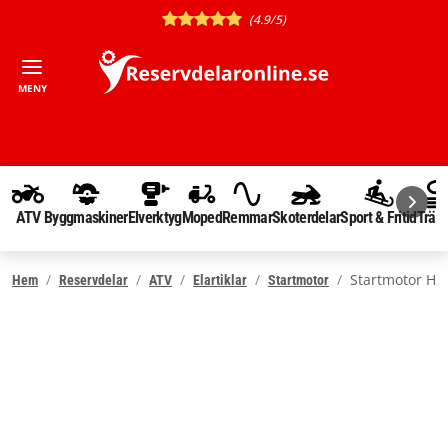
(4.9/5)
MENY
ATV
Byggmaskiner
Elverktyg
Moped
Remmar
Skoterdelar
Sport & Fritid
Träd
Startmotor Ho
Hem
Reservdelar
ATV
Elartiklar
Startmotor