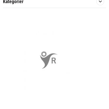
Kategorier
420 TRX FA (2009-2014)
420 TRX FE (2007-2019)
420 TRX FM (2007-2019)
420 TRX Fourtrax (2007-2019)
420 TRX 420 TRX Fourtrax EPS (2009-2011)
420 TRX FPM (2009-2013)
420 TRX TE (2007-2013)
500 TRX TE (2012-2016)
500 TRX TRX FM (2012-2019)
Eftermarknadsreservdel.
Artikelnummer:
588437
Passar märke:
Honda