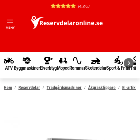
(4.9/5)
MENY
ATV
Byggmaskiner
Elverktyg
Moped
Remmar
Skoterdelar
Sport & Fritid
Träd
Hem
Reservdelar
Trädgårdsmaskiner
Åkgräsklippare
El-artikla