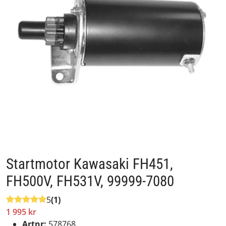
Startmotor Kawasaki FH451,
FH500V, FH531V, 99999-7080
5
(1)
1 995 kr
Artnr:
578768