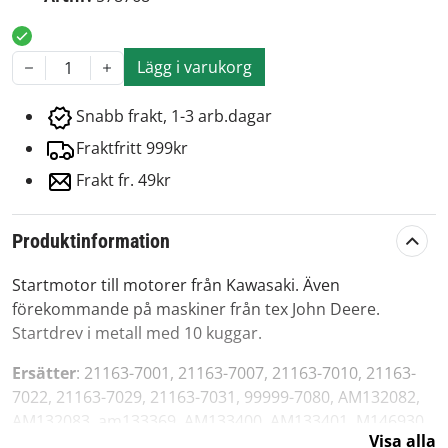
Lägg i varukorg
1
Snabb frakt, 1-3 arb.dagar
Fraktfritt 999kr
Frakt fr. 49kr
Produktinformation
Startmotor till motorer från Kawasaki. Även
förekommande på maskiner från tex John Deere.
Startdrev i metall med 10 kuggar.
Ersätter
: 21163-7001, 21163-7007, 21163-7010, 21163-
7022, 21163-7029, 21163-7031, 99999-7080, AM132082,
AM132083, am133369, AM133400, AM133401, M146930,
Visa alla
M146931, M146932, M149756, MIA11040, MIA11479,