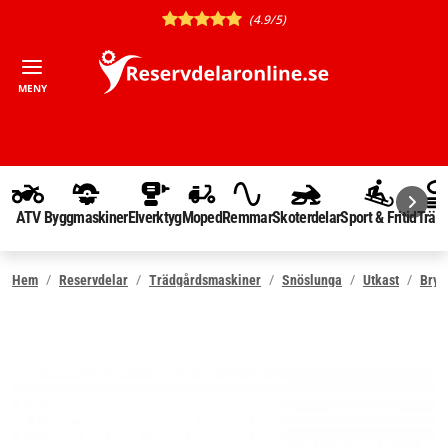
(4.9/5)
MENY
ATV
Byggmaskiner
Elverktyg
Moped
Remmar
Skoterdelar
Sport & Fritid
Träd
Hem
Reservdelar
Trädgårdsmaskiner
Snöslunga
Utkast
Bryt