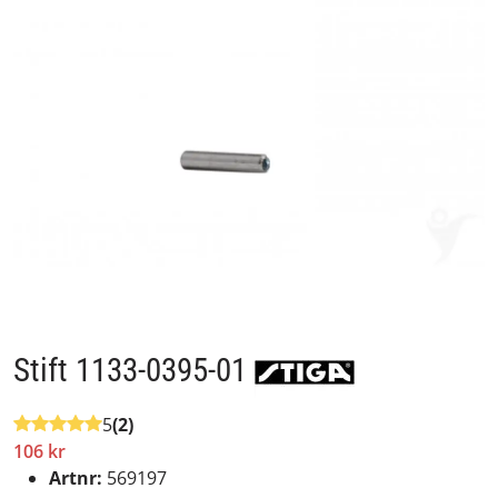
Stift 1133-0395-01
5
(2)
106 kr
Artnr:
569197