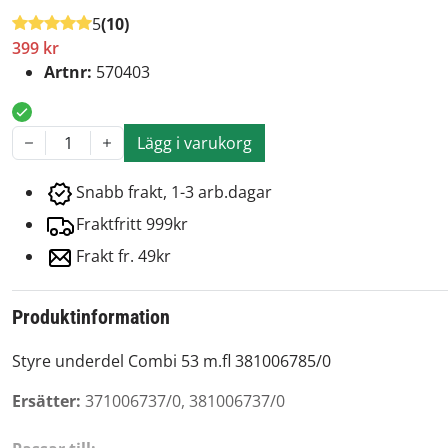
5
(10)
399 kr
Artnr:
570403
Lägg i varukorg
1
Snabb frakt, 1-3 arb.dagar
Fraktfritt 999kr
Frakt fr. 49kr
Produktinformation
Styre underdel Combi 53 m.fl 381006785/0
Ersätter:
371006737/0, 381006737/0