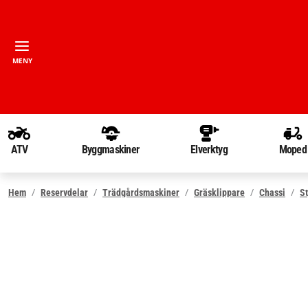
MENY
ATV
Byggmaskiner
Elverktyg
Moped
Hem
Reservdelar
Trädgårdsmaskiner
Gräsklippare
Chassi
St