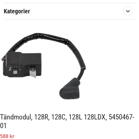
128C
128L
Kategorier
128LDX
En originalreservdel från Husqvarna.
Artikelnummer:
580886
Passar märke:
Husqvarna
Tändmodul, 128R, 128C, 128L 128LDX, 5450467-
01
588 kr