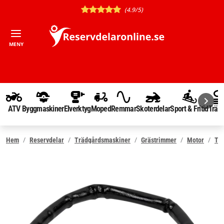
(4.9/5)
MENY
ATV
Byggmaskiner
Elverktyg
Moped
Remmar
Skoterdelar
Sport & Fritid
Träd
Hem
Reservdelar
Trädgårdsmaskiner
Grästrimmer
Motor
Tä