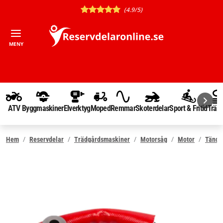
(4.9/5)
MENY
ATV
Byggmaskiner
Elverktyg
Moped
Remmar
Skoterdelar
Sport & Fritid
Träd
Hem
Reservdelar
Trädgårdsmaskiner
Motorsåg
Motor
Tändd