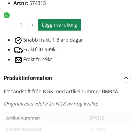
Artnr:
574315
Lägg i varukorg
1
Snabb frakt, 1-3 arb.dagar
Fraktfritt 999kr
Frakt fr. 49kr
Produktinformation
Ett tändstift från NGK med artikelnummer BMR4A.
Originalreservdel från NGK av hög kvalité
Artikelnummer:
574315
Elektrodavstånd:
0.7 mm