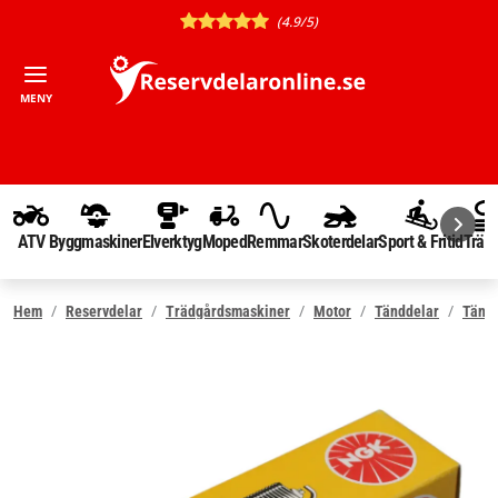
(4.9/5)
MENY
ATV
Byggmaskiner
Elverktyg
Moped
Remmar
Skoterdelar
Sport & Fritid
Träd
Hem
Reservdelar
Trädgårdsmaskiner
Motor
Tänddelar
Tänds