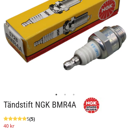
Tändstift NGK BMR4A
5
(5)
40 kr