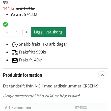
9%
144 kr
ord 159 kr
Artnr:
574332
Lägg i varukorg
1
Snabb frakt, 1-3 arb.dagar
Fraktfritt 999kr
Frakt fr. 49kr
Produktinformation
Ett tändstift från NGK med artikelnummer CR5EH-9.
Originalreservdel från NGK av hög kvalité
Artikelnummer:
574332