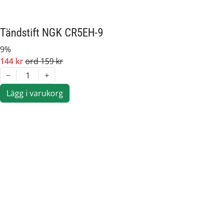
Tändstift NGK CR5EH-9
9%
144 kr
ord 159 kr
1
Lägg i varukorg