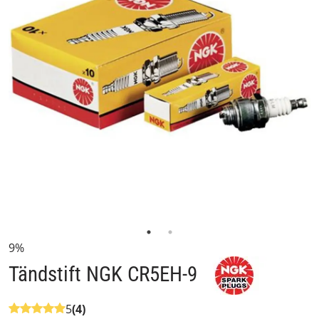
9%
Tändstift NGK CR5EH-9
5
(4)