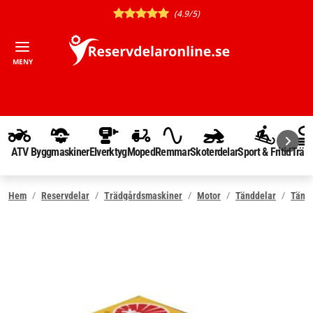
(4.9/5)
MENY
ATV
Byggmaskiner
Elverktyg
Moped
Remmar
Skoterdelar
Sport & Fritid
Träd
Hem
Reservdelar
Trädgårdsmaskiner
Motor
Tänddelar
Tänds