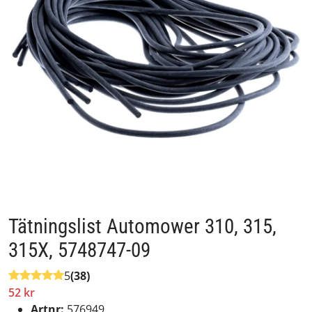
Tätningslist Automower 310, 315,
315X, 5748747-09
5
(38)
52 kr
Artnr:
576949