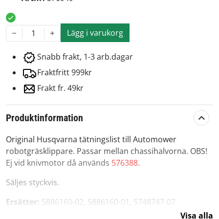
Lägg i varukorg
1
Snabb frakt, 1-3 arb.dagar
Fraktfritt 999kr
Frakt fr. 49kr
Produktinformation
Original Husqvarna tätningslist till Automower
robotgräsklippare. Passar mellan chassihalvorna. OBS!
Ej vid knivmotor då används
576388
.
Säljes styckvis.
Ersätter:
5886160-02, 5886160-01, 5748747-07
Visa alla