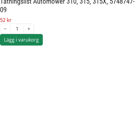
Tätningslist Automower 310, 315, 315X, 5748747-
09
52 kr
1
Lägg i varukorg