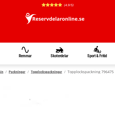
(4.9/5)
Remmar
Skoterdelar
Sport & Fritid
Topplockspackning 796475
sin
Packningar
Topplockspackningar