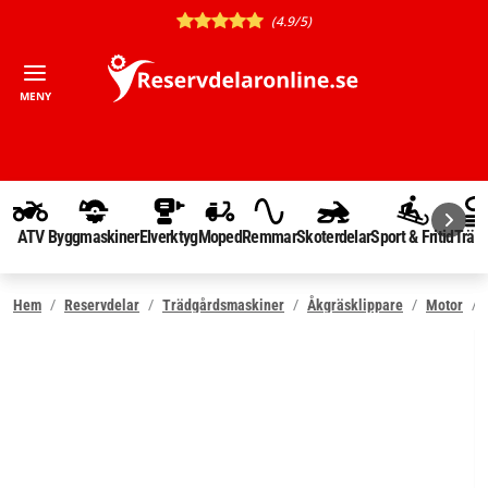
(4.9/5)
MENY
ATV
Byggmaskiner
Elverktyg
Moped
Remmar
Skoterdelar
Sport & Fritid
Träd
Hem
Reservdelar
Trädgårdsmaskiner
Åkgräsklippare
Motor