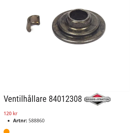
Ventilhållare 84012308
120 kr
Artnr:
588860