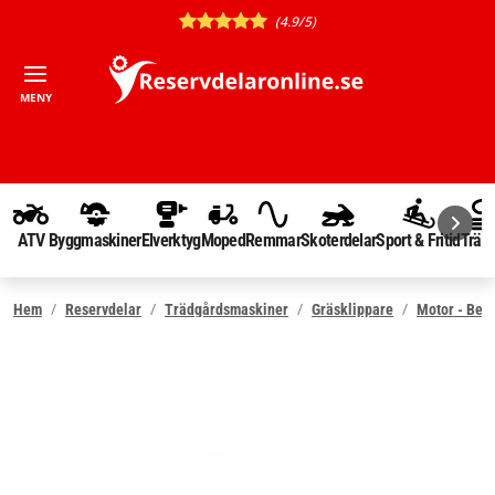
(4.9/5)
MENY
ATV
Byggmaskiner
Elverktyg
Moped
Remmar
Skoterdelar
Sport & Fritid
Träd
Hem
Reservdelar
Trädgårdsmaskiner
Gräsklippare
Motor - Ben