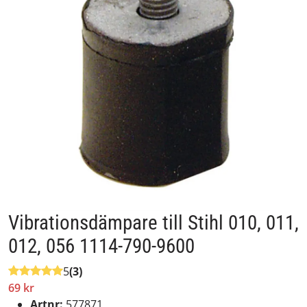
Vibrationsdämpare till Stihl 010, 011,
012, 056 1114-790-9600
5
(3)
69 kr
Artnr:
577871