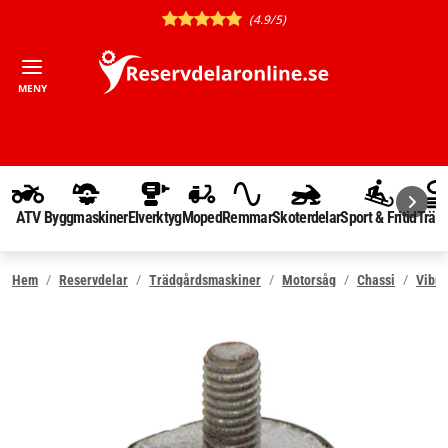
(4.9/5)
MENY
ATV
Byggmaskiner
Elverktyg
Moped
Remmar
Skoterdelar
Sport & Fritid
Träd
Hem
Reservdelar
Trädgårdsmaskiner
Motorsåg
Chassi
Vibr