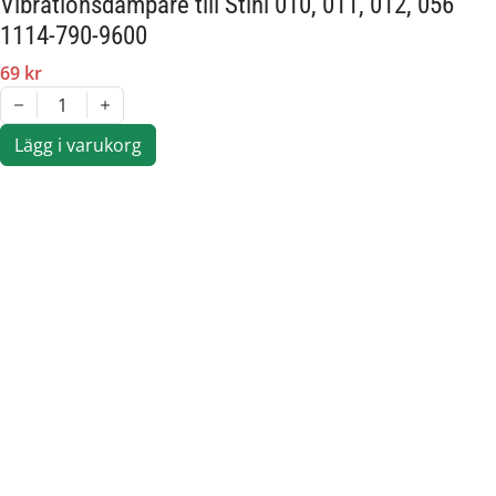
Vibrationsdämpare till Stihl 010, 011, 012, 056
1114-790-9600
69 kr
1
Lägg i varukorg