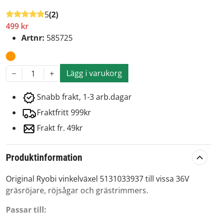
5
(2)
499 kr
Artnr:
585725
Lägg i varukorg
1
Snabb frakt, 1-3 arb.dagar
Fraktfritt 999kr
Frakt fr. 49kr
Produktinformation
Original Ryobi vinkelväxel 5131033937 till vissa 36V
gräsröjare, röjsågar och grästrimmers.
Passar till: