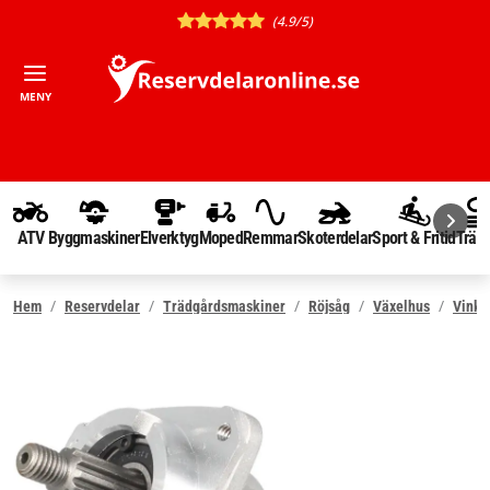
(4.9/5)
MENY
ATV
Byggmaskiner
Elverktyg
Moped
Remmar
Skoterdelar
Sport & Fritid
Träd
Hem
Reservdelar
Trädgårdsmaskiner
Röjsåg
Växelhus
Vinke