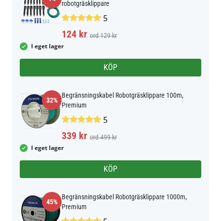
robotgräsklippare
5
124 kr
ord 129 kr
I eget lager
KÖP
Begränsningskabel Robotgräsklippare 100m,
32%
Premium
5
339 kr
ord 499 kr
I eget lager
KÖP
Begränsningskabel Robotgräsklippare 1000m,
45%
Premium