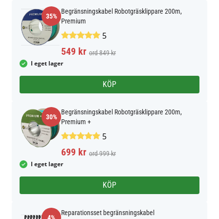
Begränsningskabel Robotgräsklippare 200m,
35%
Premium
5
549 kr
ord 849 kr
I eget lager
KÖP
Begränsningskabel Robotgräsklippare 200m,
30%
Premium +
5
699 kr
ord 999 kr
I eget lager
KÖP
Reparationsset begränsningskabel
4%