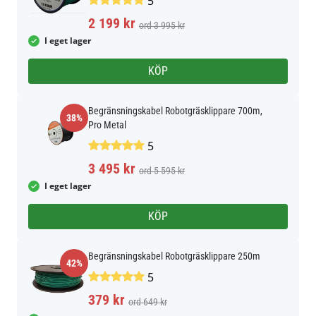
5
2 199 kr
ord 3 995 kr
I eget lager
KÖP
Begränsningskabel Robotgräsklippare 700m,
38%
Pro Metal
5
3 495 kr
ord 5 595 kr
I eget lager
KÖP
Begränsningskabel Robotgräsklippare 250m
42%
5
379 kr
ord 649 kr