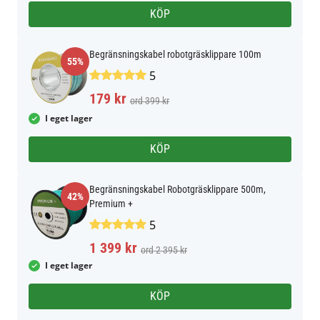
KÖP
Begränsningskabel robotgräsklippare 100m
55%
5
179 kr
ord 399 kr
I eget lager
KÖP
Begränsningskabel Robotgräsklippare 500m,
42%
Premium +
5
1 399 kr
ord 2 395 kr
I eget lager
KÖP