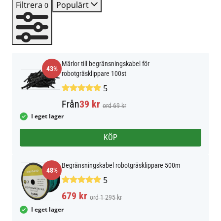
Filtrera
Populärt
0
Märlor till begränsningskabel för
43%
robotgräsklippare 100st
5
Från
39 kr
ord 69 kr
I eget lager
KÖP
Begränsningskabel robotgräsklippare 500m
48%
5
679 kr
ord 1 295 kr
I eget lager