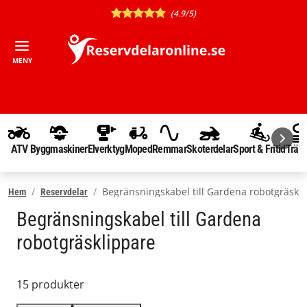
(4.9/5)
MENY
ATV
Byggmaskiner
Elverktyg
Moped
Remmar
Skoterdelar
Sport & Fritid
Träd
Begränsningskabel till Gardena robotgräskl
Hem
Reservdelar
Begränsningskabel till Gardena
robotgräsklippare
15 produkter