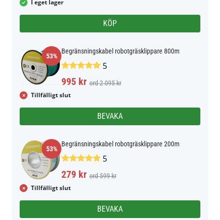
I eget lager
KÖP
Begränsningskabel robotgräsklippare 800m
53%
5
995 kr
ord 2 095 kr
Tillfälligt slut
BEVAKA
Begränsningskabel robotgräsklippare 200m
53%
5
279 kr
ord 599 kr
Tillfälligt slut
BEVAKA