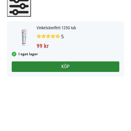
Vinkelväxelfett 125G tub
5
99 kr
I eget lager
KÖP