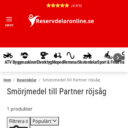
(4.9/5)
MENY
ATV
Byggmaskiner
Elverktyg
Moped
Remmar
Skoterdelar
Sport & Fritid
Träd
Smörjmedel till Partner röjsåg
Hem
Reservdelar
Smörjmedel till Partner röjsåg
1 produkter
Filtrera
Populärt
0