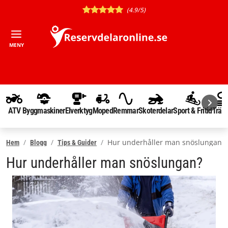
(4.9/5)
MENY
ATV
Byggmaskiner
Elverktyg
Moped
Remmar
Skoterdelar
Sport & Fritid
Träd
Hur underhåller man snöslungan?
Hem
Blogg
Tips & Guider
Hur underhåller man snöslungan?