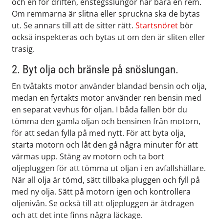
och en för driften, enstegsslungor har bara en rem.
Om remmarna är slitna eller spruckna ska de bytas
ut. Se annars till att de
sitter rätt
.
Star
tsnöret
bör
också inspekteras och bytas ut om den är slite
n
eller
trasig
.
2. Byt olja och bränsle på snöslungan.
En tvåtakts motor använder blandad bensin och olja,
medan en fyrtakts motor använder ren bensin med
en separat vevhus för oljan. I båda fallen bör du
tömma den gamla oljan och bensinen från motorn,
för att sedan fylla på med nytt. För att byta olja,
starta motorn och låt den gå några minuter för att
värmas upp. Stäng av motorn och ta bort
oljepluggen för att tömma ut oljan i en avfallshållare.
När all olja är tömd, sätt tillbaka pluggen och fyll på
med ny olja. Sätt på motorn igen och kontrollera
oljenivån. Se också till att oljepluggen är åtdragen
och att det inte finns några läckage.