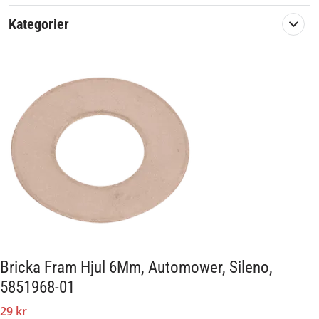
Automower 315X Limited Edition
Kategorier
Gardena:
SILENO
SILENO+
SILENO 1000 m²
SILENO+ 1300 m²
SILENO+ 1600 m²
SILENO+ 2000 m²
En originalreservdel från Husqvarna.
Artikelnummer:
582138
Passar märke:
Husqvarna, Gardena
Bricka Fram Hjul 6Mm, Automower, Sileno,
5851968-01
29 kr