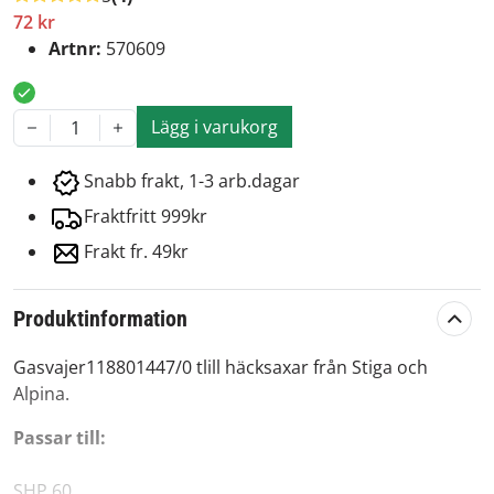
72 kr
Artnr:
570609
Lägg i varukorg
1
Snabb frakt, 1-3 arb.dagar
Fraktfritt 999kr
Frakt fr. 49kr
Produktinformation
Gasvajer118801447/0 tlill häcksaxar från Stiga och
Alpina.
Passar till:
SHP 60