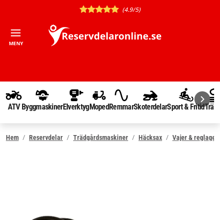
(4.9/5)
MENY
ATV
Byggmaskiner
Elverktyg
Moped
Remmar
Skoterdelar
Sport & Fritid
Träd
Hem
Reservdelar
Trädgårdsmaskiner
Häcksax
Vajer & reglage