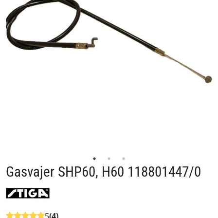
Gasvajer SHP60, H60 118801447/0
5
(4)