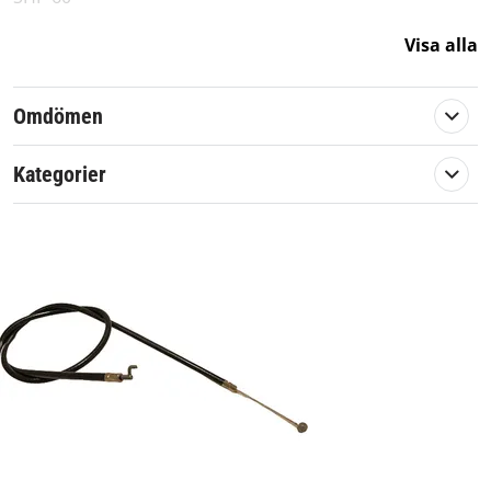
Visa alla
H60
Originalreservdel från Stiga.
Omdömen
Artikelnummer:
570609
Kategorier
Passar märke:
Stiga, Alpina