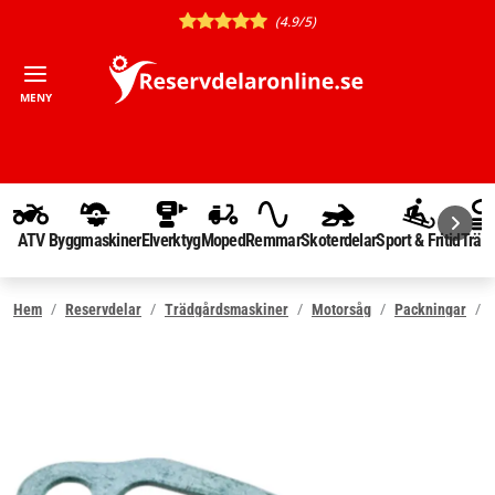
(4.9/5)
MENY
ATV
Byggmaskiner
Elverktyg
Moped
Remmar
Skoterdelar
Sport & Fritid
Träd
Hem
Reservdelar
Trädgårdsmaskiner
Motorsåg
Packningar