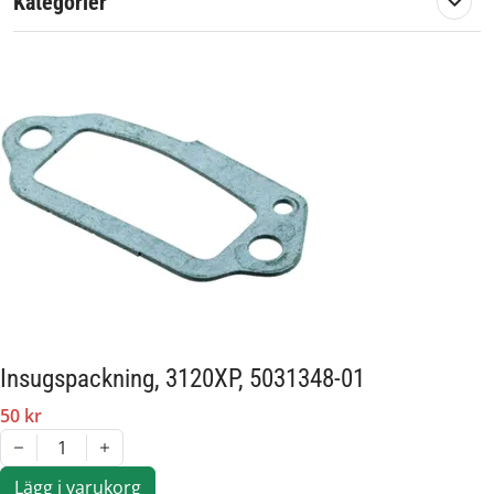
Kategorier
Passar märke:
Husqvarna
Insugspackning, 3120XP, 5031348-01
50 kr
1
Lägg i varukorg