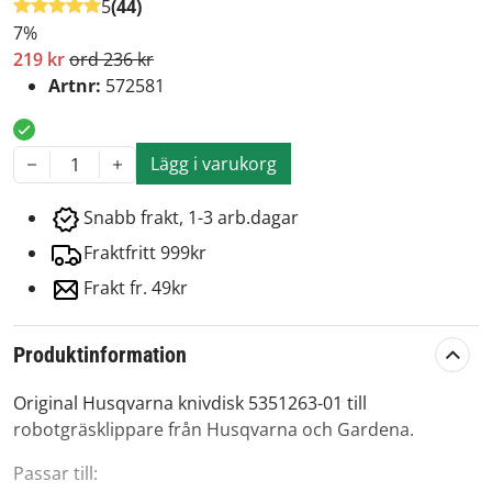
5
(44)
7%
219 kr
ord 236 kr
Artnr:
572581
Lägg i varukorg
1
Snabb frakt, 1-3 arb.dagar
Fraktfritt 999kr
Frakt fr. 49kr
Produktinformation
Original Husqvarna knivdisk 5351263-01 till
robotgräsklippare från Husqvarna och Gardena.
Passar till: