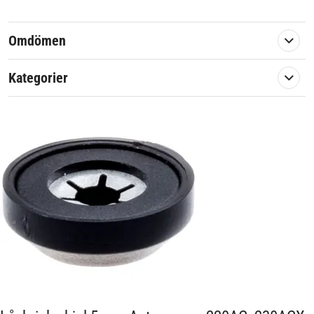
Automower 230ACX
med flera
Omdömen
Originalreservdel från Husqvarna Group.
Kategorier
Artikelnummer:
576405
Passar märke:
Husqvarna