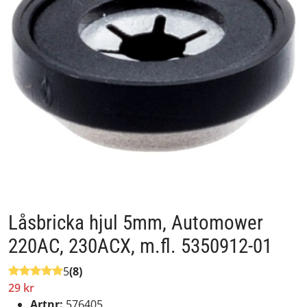
Låsbricka hjul 5mm, Automower
220AC, 230ACX, m.fl. 5350912-01
5
(8)
29 kr
Artnr:
576405