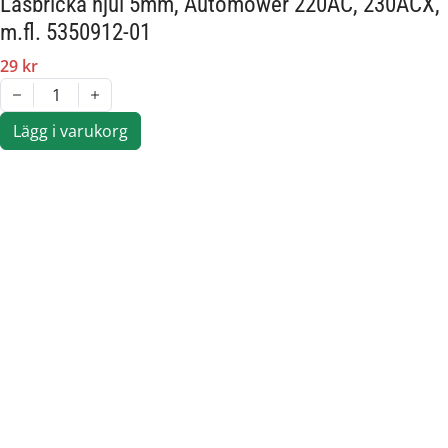
Låsbricka hjul 5mm, Automower 220AC, 230ACX,
m.fl. 5350912-01
29 kr
1
Lägg i varukorg