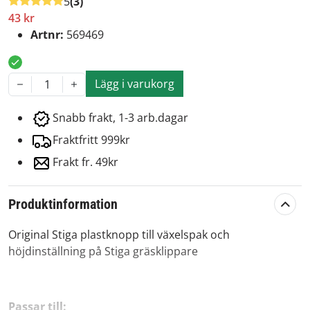
5
(3)
43 kr
Artnr:
569469
Lägg i varukorg
1
Snabb frakt, 1-3 arb.dagar
Fraktfritt 999kr
Frakt fr. 49kr
Produktinformation
Original Stiga plastknopp till växelspak och
höjdinställning på Stiga gräsklippare
Passar till: