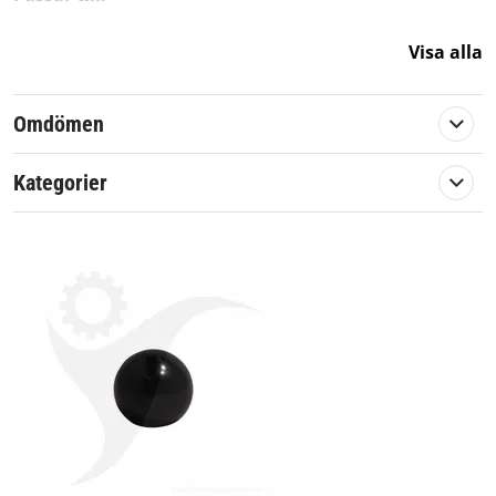
Multiclip
Visa alla
Tornado
Artikelnummer:
569469
Omdömen
Passar märke:
Stiga
Kategorier