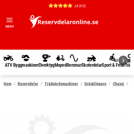
(4.9/5)
MENY
ATV
Byggmaskiner
Elverktyg
Moped
Remmar
Skoterdelar
Sport & Fritid
Träd
Hem
Reservdelar
Trädgårdsmaskiner
Gräsklippare
Chassi
Hö