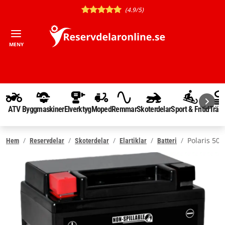
(4.9/5)
MENY
ATV
Byggmaskiner
Elverktyg
Moped
Remmar
Skoterdelar
Sport & Fritid
Träd
Polaris 50
Hem
Reservdelar
Skoterdelar
Elartiklar
Batteri