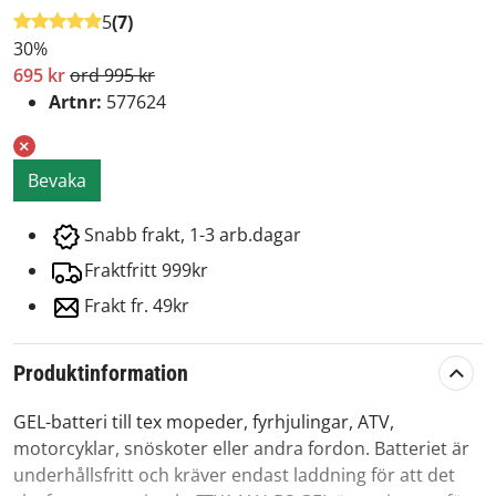
5
(7)
30%
695 kr
ord 995 kr
Artnr:
577624
Bevaka
Snabb frakt, 1-3 arb.dagar
Fraktfritt 999kr
Frakt fr. 49kr
Produktinformation
GEL-batteri till tex mopeder, fyrhjulingar, ATV,
motorcyklar, snöskoter eller andra fordon. Batteriet är
underhållsfritt och kräver endast laddning för att det