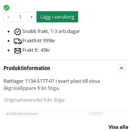
Lägg i varukorg
1
Snabb frakt, 1-3 arb.dagar
Fraktfritt 999kr
Frakt fr. 49kr
Produktinformation
Rattlager 1134-5177-01 i svart plast till vissa
åkgräsklippare från Stiga.
Originalreservdel från Stiga
Artikelnummer:
574997
Passar märke:
Stiga
Visa alla