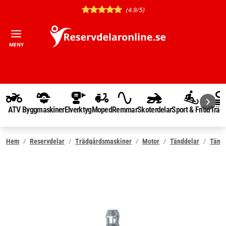
(4.9/5)
MENY
ATV
Byggmaskiner
Elverktyg
Moped
Remmar
Skoterdelar
Sport & Fritid
Träd
Hem
Reservdelar
Trädgårdsmaskiner
Motor
Tänddelar
Tänds