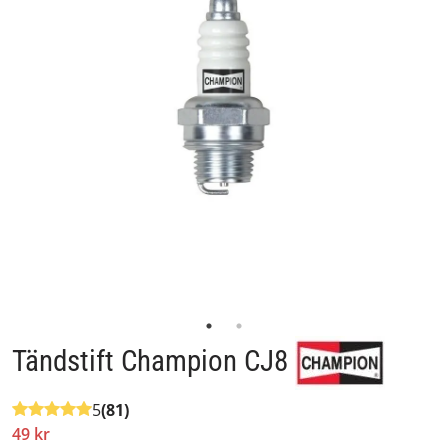
Tändstift Champion CJ8
5
(81)
49 kr