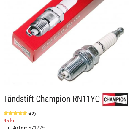
Tändstift Champion RN11YC
5
(2)
45 kr
Artnr:
571729