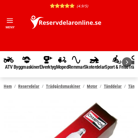
(4.9/5)
MENY
ATV
Byggmaskiner
Elverktyg
Moped
Remmar
Skoterdelar
Sport & Fritid
Träd
Hem
Reservdelar
Trädgårdsmaskiner
Motor
Tänddelar
Tänds