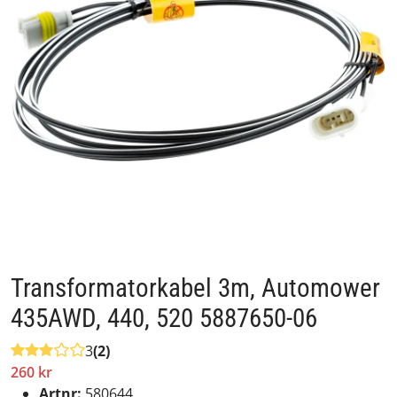
Transformatorkabel 3m, Automower
435AWD, 440, 520 5887650-06
3
(2)
260 kr
Artnr:
580644