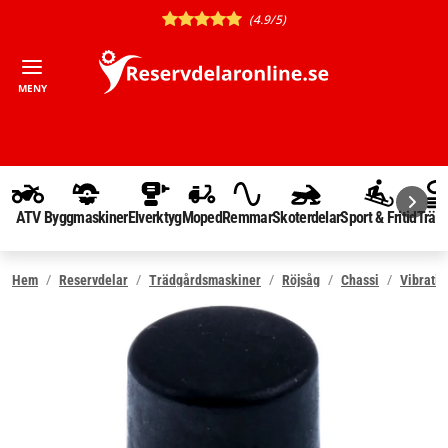
(4.9/5)
MENY
ATV
Byggmaskiner
Elverktyg
Moped
Remmar
Skoterdelar
Sport & Fritid
Träd
Hem
Reservdelar
Trädgårdsmaskiner
Röjsåg
Chassi
Vibrati