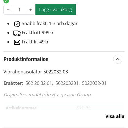
Lägg i varukorg
1
Snabb frakt, 1-3 arb.dagar
Fraktfritt 999kr
Frakt fr. 49kr
Produktinformation
Vibrationsisolator 5022032-03
Ersätter:
502 20 32 01, 502203201, 5022032-01
Originalreservdel från Husqvarna Group.
Artikelnummer:
571173
Visa alla
Passar märke:
Husqvarna