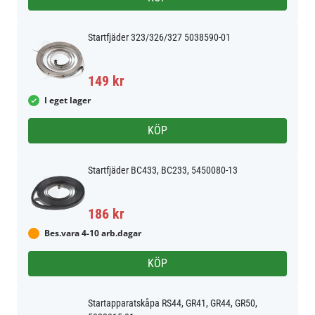
Startfjäder 323/326/327 5038590-01
149 kr
I eget lager
KÖP
Startfjäder BC433, BC233, 5450080-13
186 kr
Bes.vara 4-10 arb.dagar
KÖP
Startapparatskåpa RS44, GR41, GR44, GR50,