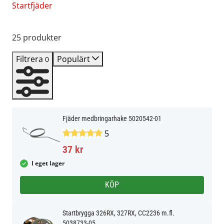
Startfjäder
25 produkter
Filtrera
Populärt
0
Fjäder medbringarhake 5020542-01
5
37 kr
I eget lager
KÖP
Startbrygga 326RX, 327RX, CC2236 m.fl.
5038733-05