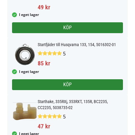
49 kr
I eget lager
KÖP
Startfjäder till Husqvarna 133, 154, 5016302-01
5
85 kr
I eget lager
KÖP
Starthake, 335RXj, 353RXT, 135R, BC2235,
CC2235, 5038735-02
5
47 kr
I eget lager