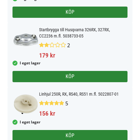
KÖP
Startbrygga till Husqvarna 326RX, 327RX,
CC2236 m.fl. 5038733-05
2
179 kr
I eget lager
KÖP
Linhjul 250R, RX, RS40, RS51 m.fl. 5022807-01
5
156 kr
I eget lager
KÖP