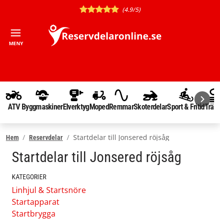
(4.9/5)
MENY
ATV
Byggmaskiner
Elverktyg
Moped
Remmar
Skoterdelar
Sport & Fritid
Träd
Startdelar till Jonsered röjsåg
Hem
Reservdelar
Startdelar till Jonsered röjsåg
KATEGORIER
Linhjul & Startsnöre
Startapparat
Startbrygga