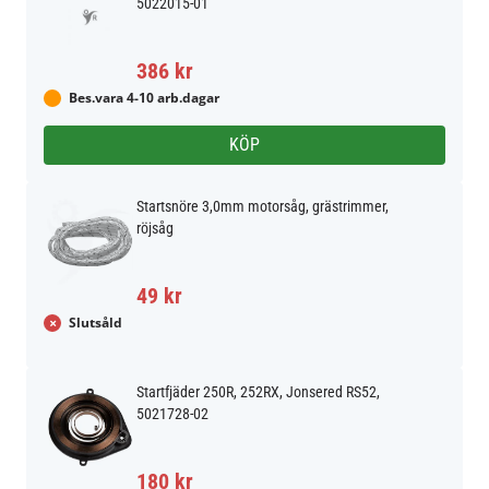
5022015-01
386 kr
Bes.vara 4-10 arb.dagar
KÖP
Startsnöre 3,0mm motorsåg, grästrimmer,
röjsåg
49 kr
Slutsåld
Startfjäder 250R, 252RX, Jonsered RS52,
5021728-02
180 kr