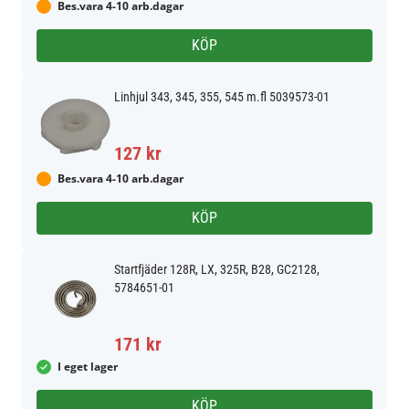
Bes.vara 4-10 arb.dagar
KÖP
Linhjul 343, 345, 355, 545 m.fl 5039573-01
127 kr
Bes.vara 4-10 arb.dagar
KÖP
Startfjäder 128R, LX, 325R, B28, GC2128,
5784651-01
171 kr
I eget lager
KÖP