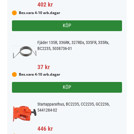
402 kr
Bes.vara 4-10 arb.dagar
KÖP
Fjäder 135R, 336RK, 327RDx, 335FR, 335Rx,
BC2235, 5038736-01
37 kr
Bes.vara 4-10 arb.dagar
KÖP
Startapparathus, BC2235, CC2235, GC2236,
5441284-02
446 kr