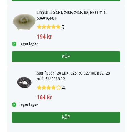
Linhjul 335 XPT, 240R, 245R, RX, RS41 m.fl.
5060164-01
5
194 kr
I eget lager
KÖP
Startfjäder 128 LDX, 325 RX, 327 RX, BC2128
m.fl. 5440388-02
4
164 kr
I eget lager
KÖP