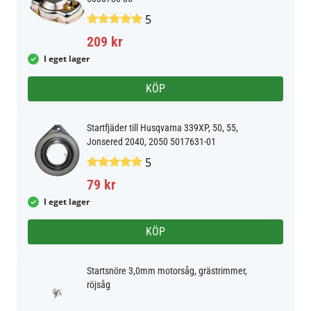
5
209 kr
I eget lager
KÖP
Startfjäder till Husqvarna 339XP, 50, 55,
Jonsered 2040, 2050 5017631-01
5
79 kr
I eget lager
KÖP
Startsnöre 3,0mm motorsåg, grästrimmer,
röjsåg