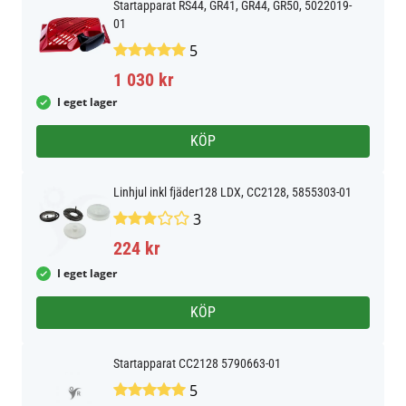
Startapparat RS44, GR41, GR44, GR50, 5022019-
01
5
1 030 kr
I eget lager
KÖP
Linhjul inkl fjäder128 LDX, CC2128, 5855303-01
3
224 kr
I eget lager
KÖP
Startapparat CC2128 5790663-01
5